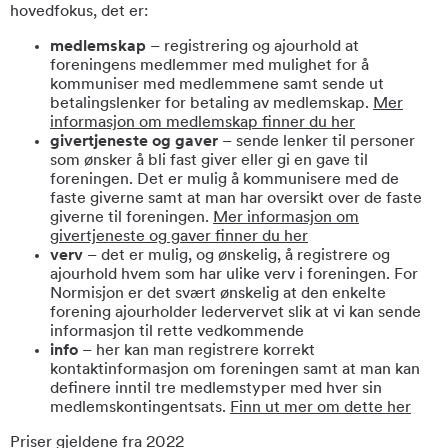
hovedfokus, det er:
medlemskap
– registrering og ajourhold at
foreningens medlemmer med mulighet for å
kommuniser med medlemmene samt sende ut
betalingslenker for betaling av medlemskap.
Mer
informasjon om medlemskap finner du her
givertjeneste og gaver
– sende lenker til personer
som ønsker å bli fast giver eller gi en gave til
foreningen. Det er mulig å kommunisere med de
faste giverne samt at man har oversikt over de faste
giverne til foreningen.
Mer informasjon om
givertjeneste og gaver finner du her
verv
– det er mulig, og ønskelig, å registrere og
ajourhold hvem som har ulike verv i foreningen. For
Normisjon er det svært ønskelig at den enkelte
forening ajourholder ledervervet slik at vi kan sende
informasjon til rette vedkommende
info
– her kan man registrere korrekt
kontaktinformasjon om foreningen samt at man kan
definere inntil tre medlemstyper med hver sin
medlemskontingentsats.
Finn ut mer om dette her
Priser gjeldene fra 2022