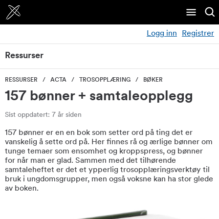
Logg inn
Registrer
Ressurser
RESSURSER
ACTA
TROSOPPLÆRING
BØKER
157 bønner + samtaleopplegg
Sist oppdatert: 7 år siden
157 bønner er en en bok som setter ord på ting det er
vanskelig å sette ord på. Her finnes rå og ærlige bønner om
tunge temaer som ensomhet og kroppspress, og bønner
for når man er glad. Sammen med det tilhørende
samtaleheftet er det et ypperlig trosopplæringsverktøy til
bruk i ungdomsgrupper, men også voksne kan ha stor glede
av boken.