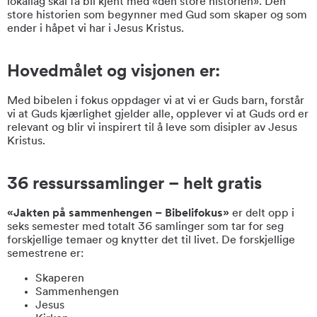
lokallag skal få bli kjent med «den store historien». Den
store historien som begynner med Gud som skaper og som
ender i håpet vi har i Jesus Kristus.
Hovedmålet og visjonen er:
Med bibelen i fokus oppdager vi at vi er Guds barn, forstår
vi at Guds kjærlighet gjelder alle, opplever vi at Guds ord er
rele­vant og blir vi inspirert til å leve som disipler av Jesus
Kristus.
36 ressurssamlinger
– helt gratis
«Jakten på sammenhengen – Bibelifokus»
er delt opp i
seks semester med totalt 36 samlinger som tar for seg
forskjellige temaer og knytter det til livet. De forskjellige
semestrene er:
Skaperen
Sammenhengen
Jesus