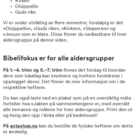
Kirken
Disippelliv
Guds rike
Vi er under utvikling av flere semestre; foreløpig er det
«Disippelliv», «Guds rike», «Kirken», «Skaperen» og
«Jesus» som er klare. Disse finner du nedlastbare til hver
aldersgruppe på denne siden.
Bibelifokus er for alle aldersgrupper
På 1.–4. trinn og 5.–7. trinn
finnes det forslag til hvordan
dere som lokallag kan involvere og invitere foreldrene i
opplegget deres. Det finner du mer informasjon om i de
respektive heftene.
Du kan også laste ned en plakat som på en oversiktlig måte
forteller hva «Jakten på sammenhengen» er, med oversikt
alle temaene og målene for hver aldersgruppe. Print den ut
og heng den opp i kirka eller på bedehuset!
På
actashop.no
kan du bestille de fysiske heftene om dette
er ønskelig.