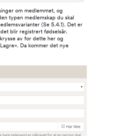
ysninger om medlemmet, og
e den typen medlemskap du skal
edlemsvarianter (Se 5.4.1). Det er
et blir registrert fødselsår.
ysse av for dette her og
tt «Lagre». Da kommer det nye