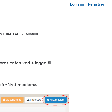
Logg inn
Registrer
AV LOKALLAG
MINSIDE
øres enten ved å legge til
r på «Nytt medlem».